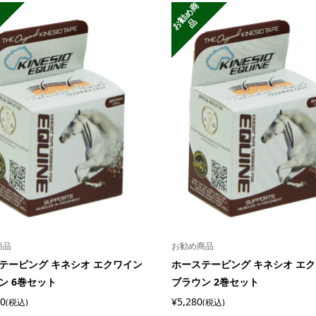
お
勧
め
商
品
商品
お勧め商品
テーピング キネシオ エクワイン
ホーステーピング キネシオ エ
ン 6巻セット
ブラウン 2巻セット
40
¥5,280
(税込)
(税込)