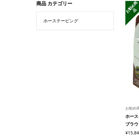
お
勧
め
商
商品 カテゴリー
品
ホーステーピング
お勧め
ホース
ブラウ
¥15,8